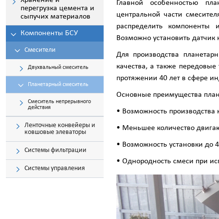
Хранение и
Главной особенностью пл
перегрузка цемента и
центральной части смесител
сыпучих материалов
распределить компоненты 
Компоненты БСУ
Возможно установить датчик 
Смесители
Для производства планетар
качества, а также передовые
Двухвальный смеситель
протяжении 40 лет в сфере ин
Планетарный смеситель
Основные преимущества план
Смеситель непрерывного
действия
• Возможность производства 
Ленточные конвейеры и
• Меньшее количество двига
ковшовые элеваторы
• Возможность установки до 4
Системы фильтрации
• Однородность смеси при и
Системы управления